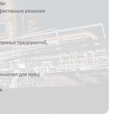
уды
ффективные решения
ленных предприятий,
решения для нужд
я