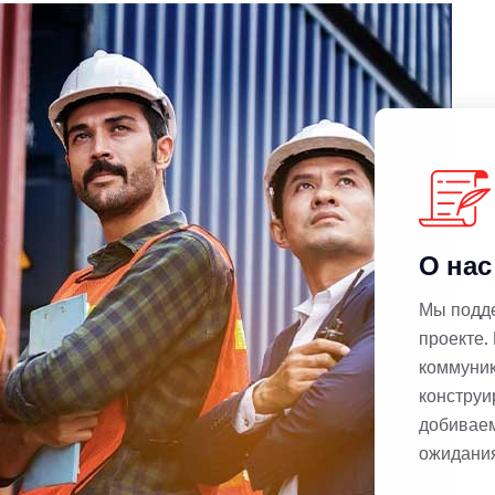
О нас
Мы подд
проекте.
коммуник
конструи
добиваем
ожидани