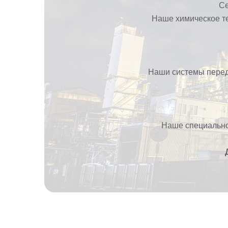
Се
Наше химическое т
Наши системы перед
Наше специально