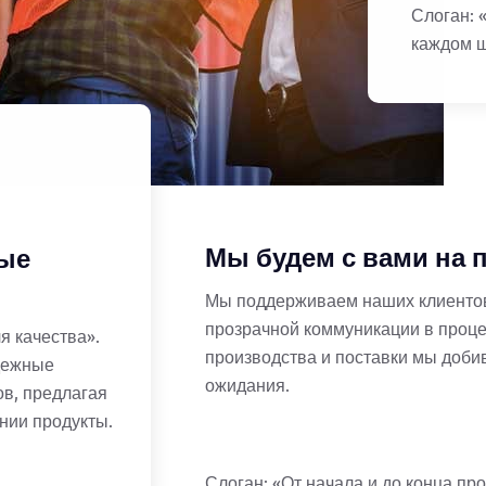
Слоган: 
каждом ш
Мы будем с вами на 
ые
Мы поддерживаем наших клиентов
прозрачной коммуникации в проце
я качества».
производства и поставки мы доби
дежные
ожидания.
в, предлагая
нии продукты.
Слоган: «От начала и до конца пр