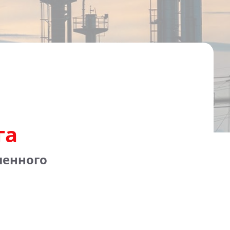
га
ленного